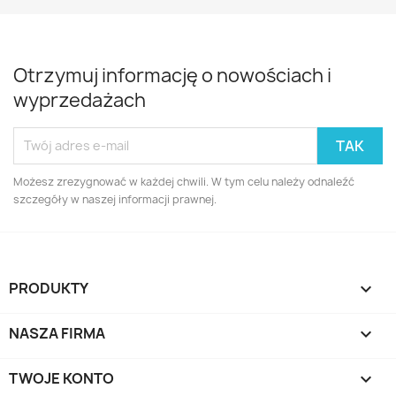
Otrzymuj informację o nowościach i
wyprzedażach
Możesz zrezygnować w każdej chwili. W tym celu należy odnaleźć
szczegóły w naszej informacji prawnej.
PRODUKTY

NASZA FIRMA

TWOJE KONTO
