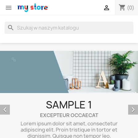
shopping_cart


(0)
search
SAMPLE 1


EXCEPTEUR OCCAECAT
Lorem ipsum dolor sit amet, consectetur
adipiscing elit. Proin tristique in tortor et
dignissim. Quisque non tempor leo.