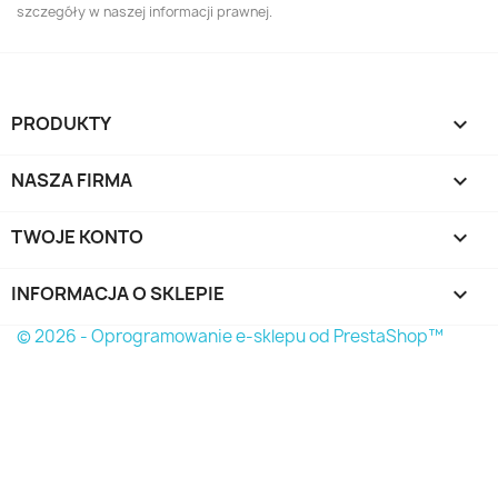
szczegóły w naszej informacji prawnej.
PRODUKTY

NASZA FIRMA

TWOJE KONTO

INFORMACJA O SKLEPIE
keyboard_arrow_down
© 2026 - Oprogramowanie e-sklepu od PrestaShop™