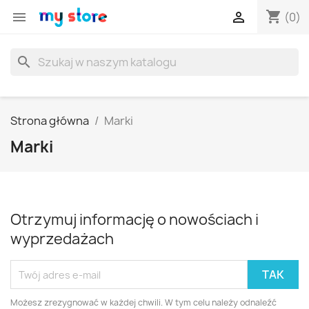
shopping_cart


(0)
search
Strona główna
Marki
Marki
Otrzymuj informację o nowościach i
wyprzedażach
Możesz zrezygnować w każdej chwili. W tym celu należy odnaleźć